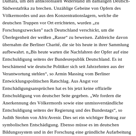
Damara, um den antikolonialen Widerstand im damaligen Deutsch-
Südwestafrika zu brechen. Unzählige Gebeine von Opfern des
Völkermordes und aus den Konzentrationslagern, welche die
deutschen Truppen vor Ort errichteten, wurden „zu
Forschungszwecken" nach Deutschland verschickt, um die
Überlegenheit der weißen „Rasse“ zu beweisen. Zahlreiche davon
übernahm die Berliner Charité, die sie bis heute in ihrer Sammlung
aufbewahrt. n„Bis heute warten die Nachfahren der Opfer auf eine
Entschuldigung seitens der Bundesrepublik Deutschland. Es ist
beschämend wie deutsche Politiker sich seit Jahrzehnten aus der
Verantwortung stehlen“, so Armin Massing vom Berliner
Entwicklungspolitischen Ratschlag. Aus Angst vor
Entschädigungsansprüchen hat es bis jetzt keine offizielle
Entschuldigung von deutscher Seite gegeben. „Wir fordern die
Anerkennung des Völkermords sowie eine unmissverständliche
Entschuldigung seitens der Regierung und des Bundestags“, so
Judith Strohm von AfricAvenir. Dies sei ein wichtiger Beitrag zur
symbolischen Entschädigung. Ebenso müsse es im deutschen
Bildungssystem und in der Forschung eine gründliche Aufarbeitung