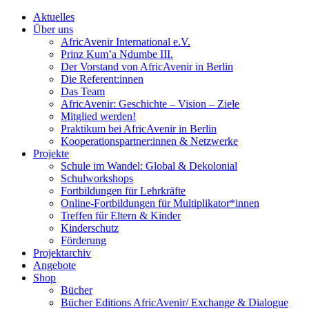
Aktuelles
Über uns
AfricAvenir International e.V.
Prinz Kum’a Ndumbe III.
Der Vorstand von AfricAvenir in Berlin
Die Referent:innen
Das Team
AfricAvenir: Geschichte – Vision – Ziele
Mitglied werden!
Praktikum bei AfricAvenir in Berlin
Kooperationspartner:innen & Netzwerke
Projekte
Schule im Wandel: Global & Dekolonial
Schulworkshops
Fortbildungen für Lehrkräfte
Online-Fortbildungen für Multiplikator*innen
Treffen für Eltern & Kinder
Kinderschutz
Förderung
Projektarchiv
Angebote
Shop
Bücher
Bücher Editions AfricAvenir/ Exchange & Dialogue