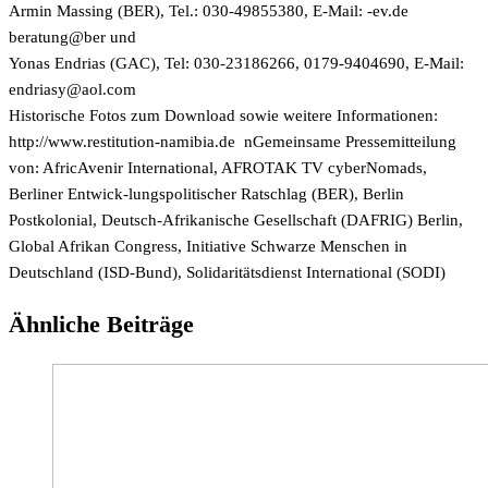
Armin Massing (BER), Tel.: 030-49855380, E-Mail:
ed.ve-
reb@gnutareb
und
Yonas Endrias (GAC), Tel: 030-23186266, 0179-9404690, E-Mail:
moc.loa@ysairdne
Historische Fotos zum Download sowie weitere Informationen:
http://www.restitution-namibia.de nGemeinsame Pressemitteilung
von: AfricAvenir International, AFROTAK TV cyberNomads,
Berliner Entwick-lungspolitischer Ratschlag (BER), Berlin
Postkolonial, Deutsch-Afrikanische Gesellschaft (DAFRIG) Berlin,
Global Afrikan Congress, Initiative Schwarze Menschen in
Deutschland (ISD-Bund), Solidaritätsdienst International (SODI)
Ähnliche Beiträge