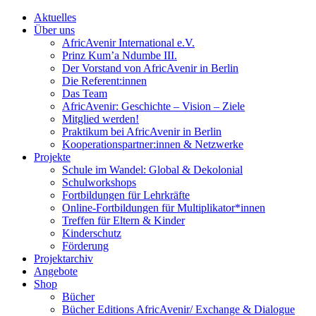
Aktuelles
Über uns
AfricAvenir International e.V.
Prinz Kum’a Ndumbe III.
Der Vorstand von AfricAvenir in Berlin
Die Referent:innen
Das Team
AfricAvenir: Geschichte – Vision – Ziele
Mitglied werden!
Praktikum bei AfricAvenir in Berlin
Kooperationspartner:innen & Netzwerke
Projekte
Schule im Wandel: Global & Dekolonial
Schulworkshops
Fortbildungen für Lehrkräfte
Online-Fortbildungen für Multiplikator*innen
Treffen für Eltern & Kinder
Kinderschutz
Förderung
Projektarchiv
Angebote
Shop
Bücher
Bücher Editions AfricAvenir/ Exchange & Dialogue