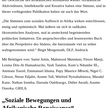
der Geschichte des afrikanischen Kontinents wieder. Afrikanische
AktivistInnen, Intellektuelle und Kreative haben eine Stimme, und in
dieser vorliegenden Publikation haben sie auch das Wort.
„Die Stimmen zum sozialen Aufbruch in Afrika wirken entschlossen,
mutig und optimistisch. Mal äußern sie sich in radikalen
ökonomischen Analysen, mal in ansteckend begeisternden
politischen Initiativen. Ein anspruchsvolles und lesenswertes Buch
über die Perspektive des Südens, die hierzulande viel zu selten
wahrgenommen wird.“ Birgit Morgenrath, DLF, Andruck
Mit Beiträgen von: Samir Amin, Mahmood Mamdani, Firoze Manji,
Louisa Dris-At Hamadouche, Yash Tandon, Kum’a Ndumbe III.,
Aminata Traoré, Emmanuel Iduma, Papy Maurice Mbwiti, Nigel C.
Gibson, Ntone Edjabe, Arame Tall, Winfred Nyirahabineza, Masaké
Kane, Nathan Irumba, Daouda Ouédraogo, Didier Awadi, Asume
Osuoka, GRILA.
„Soziale Bewegungen und
Afrikanische Renaissance“ –