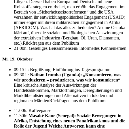
Libyen. Derweil haben Europa und Deutschland neue
Rohstoffstrategien erarbeitet, man erhöht das Engagement im
Bereich von „Sicherheitssektorreformen“ und die USA
verzahnen ihr entwicklungspolitisches Engagement (USAID)
immer enger mit ihrem militärischen Engagement in Afrika
(AFRICOM). Was hat das alles zu bedeuten? Asume Osuoka
klärt auf, über die sozialen und ökologischen Auswirkungen
der extraktiven Industrien (Bergbau, Öl, Uran, Diamanten,
etc.).Rückfragen aus dem Publikum
21.00h: Geselliges Beisammensein/ informelles Kennenlernen
Mi, 19. Oktober
09.15 h: Begrüßung, Einführung ins Tagesprogramm
09.30 h:
Nathan Irumba (Uganda): „Konsumieren, was
wir produzieren – produzieren, was wir konsumieren“
Eine kritische Analyse der Auswirkungen der
Handelsabkommen, Marktöffnungen, Deregulierungen und
Marktliberalisierungen und Alternativen in lokalen und
regionalen MärktenRückfragen aus dem Publikum
11.00h: Kaffeepause
11.30h:
Masaké Kane (Senegal): Soziale Bewegungen in
Afrika, Entstehung eines neuen Panafrikanismus und die
Rolle der Jugend Welche Antworten kann eine