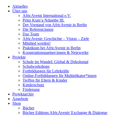
Aktuelles
Über uns
AfricAvenir International e.V.
Prinz Kum’a Ndumbe III.
Der Vorstand von AfricAvenir in Berlin
Die Referent:innen
Das Team
AfricAvenir: Geschichte – Vision – Ziele
Mitglied werden!
Praktikum bei AfricAvenir in Berlin
Kooperationspartner:innen & Netzwerke
Projekte
Schule im Wandel: Global & Dekolonial
Schulworkshops
Fortbildungen für Lehrkräfte
Online-Fortbildungen für Multiplikator*innen
Treffen für Eltern & Kinder
Kinderschutz
Förderung
Projektarchiv
Angebote
Shop
Bücher
Bücher Editions AfricAvenir/ Exchange & Dialogue