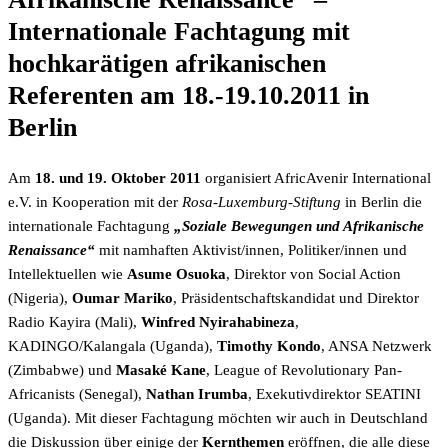
Internationale Fachtagung mit
hochkarätigen afrikanischen
Referenten am 18.-19.10.2011 in
Berlin
Am
18. und 19. Oktober 2011
organisiert AfricAvenir International
e.V. in Kooperation mit der
Rosa-Luxemburg-Stiftung
in Berlin die
internationale Fachtagung
„Soziale Bewegungen und Afrikanische
Renaissance“
mit namhaften Aktivist/innen, Politiker/innen und
Intellektuellen wie
Asume Osuoka
, Direktor von Social Action
(Nigeria),
Oumar Mariko
, Präsidentschaftskandidat und Direktor
Radio Kayira (Mali),
Winfred Nyirahabineza
,
KADINGO/Kalangala (Uganda),
Timothy Kondo
, ANSA Netzwerk
(Zimbabwe) und
Masaké Kane
, League of Revolutionary Pan-
Africanists (Senegal),
Nathan Irumba
, Exekutivdirektor SEATINI
(Uganda). Mit dieser Fachtagung möchten wir auch in Deutschland
die Diskussion über einige der
Kernthemen
eröffnen, die alle diese