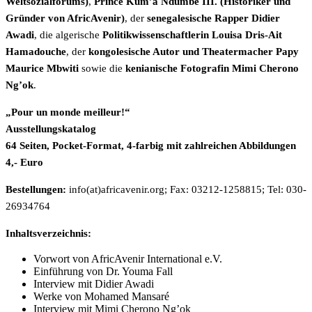
Weltsozialforums)
,
Prince Kum’a Ndumbe III. (Historiker und
Gründer von AfricAvenir)
, der
senegalesische Rapper Didier
Awadi
, die algerische
Politikwissenschaftlerin Louisa Dris-Ait
Hamadouche
, der
kongolesische Autor und Theatermacher Papy
Maurice Mbwiti
sowie die
kenianische Fotografin Mimi Cherono
Ng’ok
.
„Pour un monde meilleur!“
Ausstellungskatalog
64 Seiten, Pocket-Format, 4-farbig mit zahlreichen Abbildungen
4,- Euro
Bestellungen:
info(at)africavenir.org
; Fax: 03212-1258815; Tel: 030-
26934764
Inhaltsverzeichnis:
Vorwort von AfricAvenir International e.V.
Einführung von Dr. Youma Fall
Interview mit Didier Awadi
Werke von Mohamed Mansaré
Interview mit Mimi Cherono Ng’ok