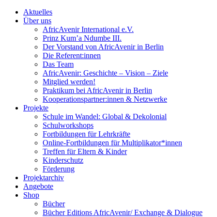
Aktuelles
Über uns
AfricAvenir International e.V.
Prinz Kum’a Ndumbe III.
Der Vorstand von AfricAvenir in Berlin
Die Referent:innen
Das Team
AfricAvenir: Geschichte – Vision – Ziele
Mitglied werden!
Praktikum bei AfricAvenir in Berlin
Kooperationspartner:innen & Netzwerke
Projekte
Schule im Wandel: Global & Dekolonial
Schulworkshops
Fortbildungen für Lehrkräfte
Online-Fortbildungen für Multiplikator*innen
Treffen für Eltern & Kinder
Kinderschutz
Förderung
Projektarchiv
Angebote
Shop
Bücher
Bücher Editions AfricAvenir/ Exchange & Dialogue