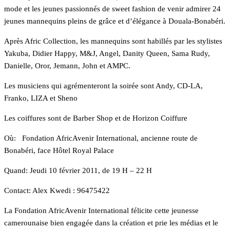
mode et les jeunes passionnés de sweet fashion de venir admirer 24
jeunes mannequins pleins de grâce et d’élégance à Douala-Bonabéri.
Après Afric Collection, les mannequins sont habillés par les stylistes
Yakuba, Didier Happy, M&J, Angel, Danity Queen, Sama Rudy,
Danielle, Oror, Jemann, John et AMPC.
Les musiciens qui agrémenteront la soirée sont Andy, CD-LA,
Franko, LIZA et Sheno
Les coiffures sont de Barber Shop et de Horizon Coiffure
Où: Fondation AfricAvenir International, ancienne route de
Bonabéri, face Hôtel Royal Palace
Quand: Jeudi 10 février 2011, de 19 H – 22 H
Contact: Alex Kwedi : 96475422
La Fondation AfricAvenir International félicite cette jeunesse
camerounaise bien engagée dans la création et prie les médias et le