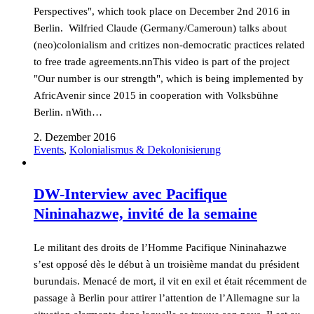
Perspectives", which took place on December 2nd 2016 in
Berlin. Wilfried Claude (Germany/Cameroun) talks about
(neo)colonialism and critizes non-democratic practices related
to free trade agreements.nnThis video is part of the project
"Our number is our strength", which is being implemented by
AfricAvenir since 2015 in cooperation with Volksbühne
Berlin. nWith…
2. Dezember 2016
Events
,
Kolonialismus & Dekolonisierung
DW-Interview avec Pacifique
Nininahazwe, invité de la semaine
Le militant des droits de l’Homme Pacifique Nininahazwe
s’est opposé dès le début à un troisième mandat du président
burundais. Menacé de mort, il vit en exil et était récemment de
passage à Berlin pour attirer l’attention de l’Allemagne sur la