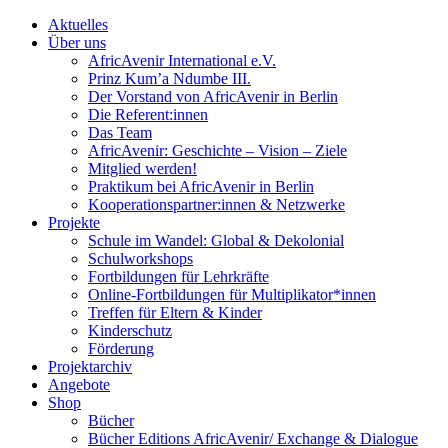
Aktuelles
Über uns
AfricAvenir International e.V.
Prinz Kum’a Ndumbe III.
Der Vorstand von AfricAvenir in Berlin
Die Referent:innen
Das Team
AfricAvenir: Geschichte – Vision – Ziele
Mitglied werden!
Praktikum bei AfricAvenir in Berlin
Kooperationspartner:innen & Netzwerke
Projekte
Schule im Wandel: Global & Dekolonial
Schulworkshops
Fortbildungen für Lehrkräfte
Online-Fortbildungen für Multiplikator*innen
Treffen für Eltern & Kinder
Kinderschutz
Förderung
Projektarchiv
Angebote
Shop
Bücher
Bücher Editions AfricAvenir/ Exchange & Dialogue