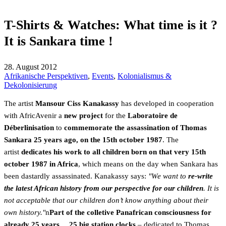
T-Shirts & Watches: What time is it ?
It is Sankara time !
28. August 2012
Afrikanische Perspektiven
,
Events
,
Kolonialismus &
Dekolonisierung
The artist
Mansour Ciss Kanakassy
has developed in cooperation
with AfricAvenir a
new project
for the
Laboratoire de
Déberlinisation
to
commemorate the assassination of Thomas
Sankara 25 years ago, on the 15th october 1987
. The
artist
dedicates his work to all children born on that very 15th
october 1987 in Africa
, which means on the day when Sankara has
been dastardly assassinated. Kanakassy says:
"We want to
re-write
the latest African history from our perspective for our children
. It is
not acceptable that our children don’t know anything about their
own history."
n
Part of the colletive Panafrican consciousness for
already 25 years
…
25 big station clocks
– dedicated to Thomas