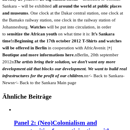
Sankara – will be exhibited
all around the world at public places
and museums
. One clock at the Dakar central station, one clock at
the Bamako railway station, one clock in the railway station of
Johannesburg.
Watches
will be put into circulation, in order
to
s
ensitize the African youth
on what time it is:
It’s Sankara
time!
n
Beginning at the 17th october 2012 T-Shirts and watches
will be offered in Berlin
in cooperation with AfricAvenir.
|+|
Boutique and more informations here.
nBerlin, 20th september
2012n
The artists bring their solution, we don’t want any more
development aid that blocks our development. We want to build real
infrastructures for the profit of our children.
nn
<- Back to Sankara-
Newsn
<- Back to the Sankara Main page
Ähnliche Beiträge
Panel 2: (Neo)Colonialism and