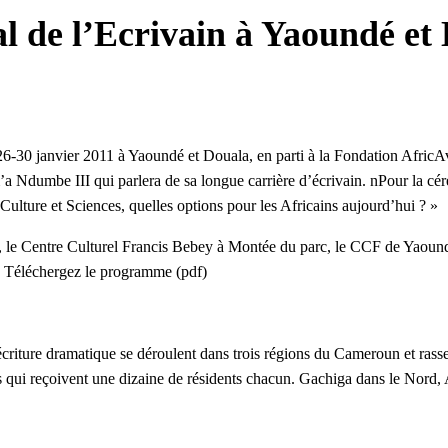
l de l’Ecrivain à Yaoundé et 
 26-30 janvier 2011 à Yaoundé et Douala, en parti à la Fondation AfricA
dumbe III qui parlera de sa longue carrière d’écrivain. nPour la céré
ulture et Sciences, quelles options pour les Africains aujourd’hui ? »
 le Centre Culturel Francis Bebey à Montée du parc, le CCF de Yaound
| Téléchergez le programme (pdf)
criture dramatique se déroulent dans trois régions du Cameroun et rasse
ôles qui reçoivent une dizaine de résidents chacun. Gachiga dans le Nord