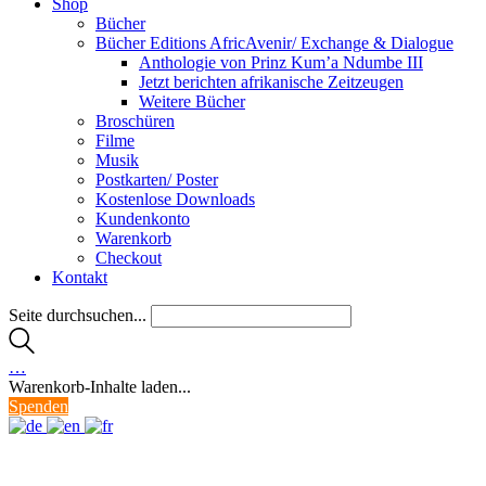
Shop
Bücher
Bücher Editions AfricAvenir/ Exchange & Dialogue
Anthologie von Prinz Kum’a Ndumbe III
Jetzt berichten afrikanische Zeitzeugen
Weitere Bücher
Broschüren
Filme
Musik
Postkarten/ Poster
Kostenlose Downloads
Kundenkonto
Warenkorb
Checkout
Kontakt
Seite durchsuchen...
…
Warenkorb-Inhalte laden...
Spenden