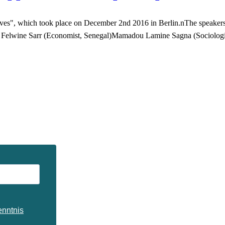
", which took place on December 2nd 2016 in Berlin.nThe speakers tal
ith: Felwine Sarr (Economist, Senegal)Mamadou Lamine Sagna (Sociolo
enntnis