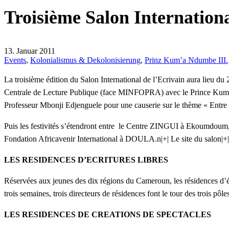
Troisième Salon Internationa
13. Januar 2011
Events
,
Kolonialismus & Dekolonisierung
,
Prinz Kum’a Ndumbe III.
La troisième édition du Salon International de l’Ecrivain aura lieu du
Centrale de Lecture Publique (face MINFOPRA) avec le Prince Kum’a N
Professeur Mbonji Edjenguele pour une causerie sur le thème « Entre C
Puis les festivités s’étendront entre le Centre ZINGUI à Ekoumdoum,
Fondation Africavenir International à DOULA.n
|+| Le site du salon
|+
LES RESIDENCES D’ECRITURES LIBRES
Réservées aux jeunes des dix régions du Cameroun, les résidences d’é
trois semaines, trois directeurs de résidences font le tour des trois p
LES RESIDENCES DE CREATIONS DE SPECTACLES