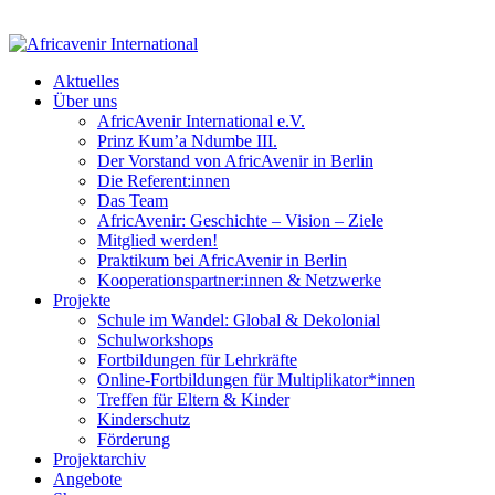
Aktuelles
Über uns
AfricAvenir International e.V.
Prinz Kum’a Ndumbe III.
Der Vorstand von AfricAvenir in Berlin
Die Referent:innen
Das Team
AfricAvenir: Geschichte – Vision – Ziele
Mitglied werden!
Praktikum bei AfricAvenir in Berlin
Kooperationspartner:innen & Netzwerke
Projekte
Schule im Wandel: Global & Dekolonial
Schulworkshops
Fortbildungen für Lehrkräfte
Online-Fortbildungen für Multiplikator*innen
Treffen für Eltern & Kinder
Kinderschutz
Förderung
Projektarchiv
Angebote