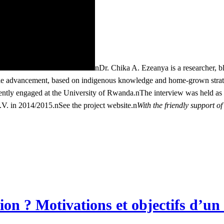
nDr. Chika A. Ezeanya is a researcher,
b
inable advancement, based on indigenous knowledge and home-grown str
tly engaged at the University of Rwanda.nThe interview was held as pa
.V. in 2014/2015.n
See the project website.n
With the friendly support 
ion ? Motivations et objectifs d’