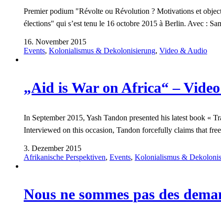
Premier podium "Révolte ou Révolution ? Motivations et objecti
élections" qui s’est tenu le 16 octobre 2015 à Berlin. Avec : 
16. November 2015
Events
,
Kolonialismus & Dekolonisierung
,
Video & Audio
„Aid is War on Africa“ – Vide
In September 2015, Yash Tandon presented his latest book « Tr
Interviewed on this occasion, Tandon forcefully claims that fre
3. Dezember 2015
Afrikanische Perspektiven
,
Events
,
Kolonialismus & Dekolonis
Nous ne sommes pas des deman