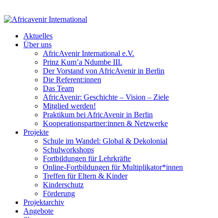
Aktuelles
Über uns
AfricAvenir International e.V.
Prinz Kum’a Ndumbe III.
Der Vorstand von AfricAvenir in Berlin
Die Referent:innen
Das Team
AfricAvenir: Geschichte – Vision – Ziele
Mitglied werden!
Praktikum bei AfricAvenir in Berlin
Kooperationspartner:innen & Netzwerke
Projekte
Schule im Wandel: Global & Dekolonial
Schulworkshops
Fortbildungen für Lehrkräfte
Online-Fortbildungen für Multiplikator*innen
Treffen für Eltern & Kinder
Kinderschutz
Förderung
Projektarchiv
Angebote