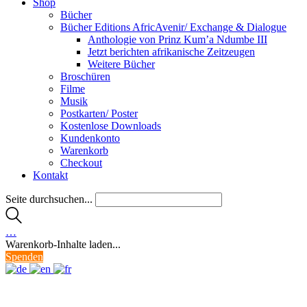
Shop
Bücher
Bücher Editions AfricAvenir/ Exchange & Dialogue
Anthologie von Prinz Kum’a Ndumbe III
Jetzt berichten afrikanische Zeitzeugen
Weitere Bücher
Broschüren
Filme
Musik
Postkarten/ Poster
Kostenlose Downloads
Kundenkonto
Warenkorb
Checkout
Kontakt
Seite durchsuchen...
…
Warenkorb-Inhalte laden...
Spenden