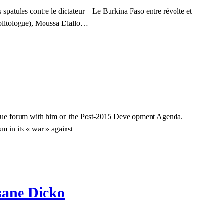
patules contre le dictateur – Le Burkina Faso entre révolte et
(politologue), Moussa Diallo…
alogue forum with him on the Post-2015 Development Agenda.
ism in its « war » against…
sane Dicko