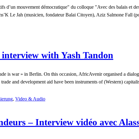
fs d’un mouvement démocratique" du colloque "Avec des balais et des s
Sams’K Le Jah (musicien, fondateur Balai Citoyen), Aziz Salmone Fall 
o interview with Yash Tandon
ade is war » in Berlin. On this occasion, AfricAvenir organised a di
e trade and development aid have been instruments of (Western) capital
ierung
,
Video & Audio
deurs – Interview vidéo avec Alas