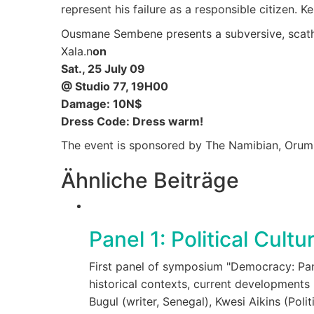
represent his failure as a responsible citizen. K
Ousmane Sembene presents a subversive, scathin
Xala.n
on
Sat., 25 July 09
@ Studio 77, 19H00
Damage: 10N$
Dress Code: Dress warm!
The event is sponsored by The Namibian, Oru
Ähnliche Beiträge
Panel 1: Political Cultu
First panel of symposium "Democracy: Pan
historical contexts, current developments
Bugul (writer, Senegal), Kwesi Aikins (Pol