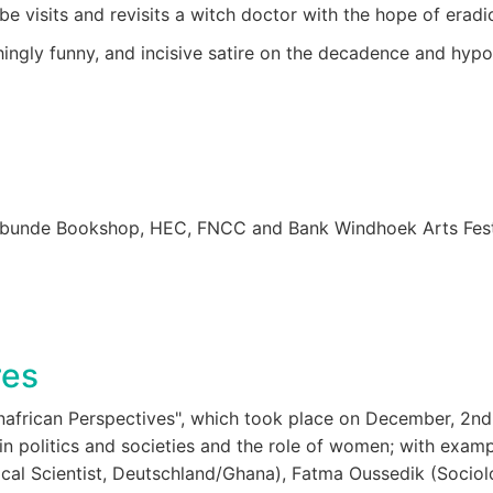
ebe visits and revisits a witch doctor with the hope of erad
gly funny, and incisive satire on the decadence and hypocr
mbunde Bookshop, HEC, FNCC and Bank Windhoek Arts Fest
res
african Perspectives", which took place on December, 2nd 2
 in politics and societies and the role of women; with exam
itical Scientist, Deutschland/Ghana), Fatma Oussedik (Socio