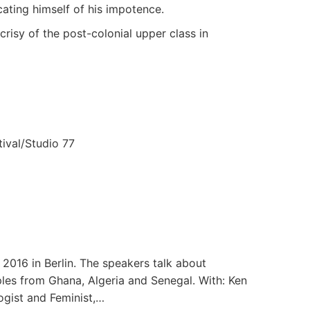
icating himself of his impotence.
isy of the post-colonial upper class in
ival/Studio 77
016 in Berlin. The speakers talk about
ples from Ghana, Algeria and Senegal. With: Ken
logist and Feminist,…