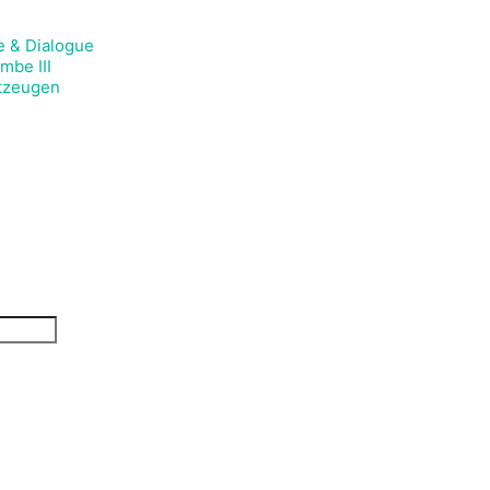
e & Dialogue
mbe III
itzeugen