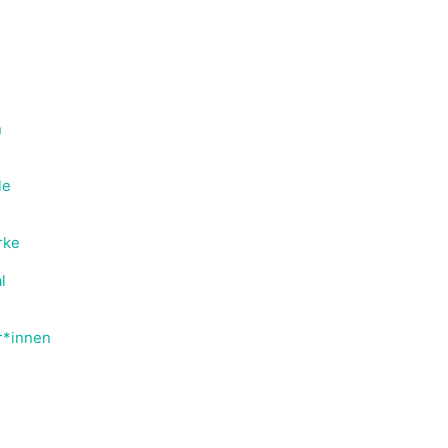
n
le
rke
l
or*innen