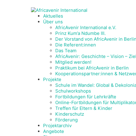
Aktuelles
Über uns
AfricAvenir International e.V.
Prinz Kum’a Ndumbe III.
Der Vorstand von AfricAvenir in Berli
Die Referent:innen
Das Team
AfricAvenir: Geschichte – Vision – Zie
Mitglied werden!
Praktikum bei AfricAvenir in Berlin
Kooperationspartner:innen & Netzwe
Projekte
Schule im Wandel: Global & Dekolonia
Schulworkshops
Fortbildungen für Lehrkräfte
Online-Fortbildungen für Multiplikat
Treffen für Eltern & Kinder
Kinderschutz
Förderung
Projektarchiv
Angebote