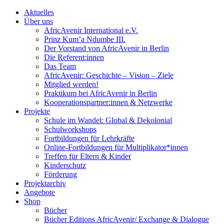
Aktuelles
Über uns
AfricAvenir International e.V.
Prinz Kum’a Ndumbe III.
Der Vorstand von AfricAvenir in Berlin
Die Referent:innen
Das Team
AfricAvenir: Geschichte – Vision – Ziele
Mitglied werden!
Praktikum bei AfricAvenir in Berlin
Kooperationspartner:innen & Netzwerke
Projekte
Schule im Wandel: Global & Dekolonial
Schulworkshops
Fortbildungen für Lehrkräfte
Online-Fortbildungen für Multiplikator*innen
Treffen für Eltern & Kinder
Kinderschutz
Förderung
Projektarchiv
Angebote
Shop
Bücher
Bücher Editions AfricAvenir/ Exchange & Dialogue