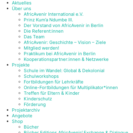
Aktuelles
Über uns
AfricAvenir International e.V.
Prinz Kum’a Ndumbe III.
Der Vorstand von AfricAvenir in Berlin
Die Referent:innen
Das Team
AfricAvenir: Geschichte – Vision – Ziele
Mitglied werden!
Praktikum bei AfricAvenir in Berlin
Kooperationspartner:innen & Netzwerke
Projekte
Schule im Wandel: Global & Dekolonial
Schulworkshops
Fortbildungen für Lehrkräfte
Online-Fortbildungen für Multiplikator*innen
Treffen für Eltern & Kinder
Kinderschutz
Förderung
Projektarchiv
Angebote
Shop
Bücher
Bücher Editions AfricAvenir/ Exchange & Dialogue