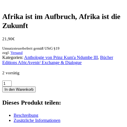
Afrika ist im Aufbruch, Afrika ist die
Zukunft
21,90
€
Umsatzsteuerbefreit gemäß UStG §19
zzgl.
Versand
Kategorien:
Anthologie von Prinz Kum'a Ndumbe III
,
Bücher
Editions AfricAvenir/ Exchange & Dialogue
2 vorrätig
Afrika
ist
In den Warenkorb
im
Aufbruch,
Dieses Produkt teilen:
Afrika
ist
die
Beschreibung
Zukunft
Zusätzliche Informationen
Menge