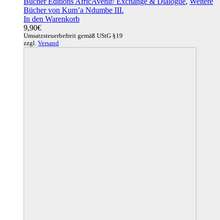
Bücher Editions AfricAvenir/ Exchange & Dialogue
,
Weitere
Bücher von Kum’a Ndumbe III.
In den Warenkorb
9,90
€
Umsatzsteuerbefreit gemäß UStG §19
zzgl.
Versand