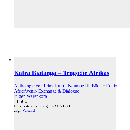
Kafra Biatanga – Tragödie Afrikas
Anthologie von Prinz Kum'a Ndumbe III
,
Bücher Editions
AfricAvenir/ Exchange & Dialogue
In den Warenkorb
11,50
€
Umsatzsteuerbefreit gemäß UStG §19
zzgl.
Versand