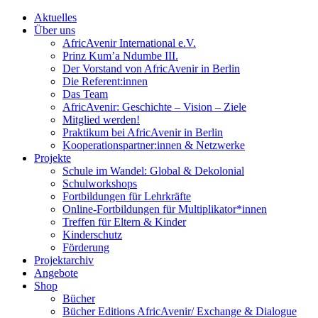
Aktuelles
Über uns
AfricAvenir International e.V.
Prinz Kum’a Ndumbe III.
Der Vorstand von AfricAvenir in Berlin
Die Referent:innen
Das Team
AfricAvenir: Geschichte – Vision – Ziele
Mitglied werden!
Praktikum bei AfricAvenir in Berlin
Kooperationspartner:innen & Netzwerke
Projekte
Schule im Wandel: Global & Dekolonial
Schulworkshops
Fortbildungen für Lehrkräfte
Online-Fortbildungen für Multiplikator*innen
Treffen für Eltern & Kinder
Kinderschutz
Förderung
Projektarchiv
Angebote
Shop
Bücher
Bücher Editions AfricAvenir/ Exchange & Dialogue