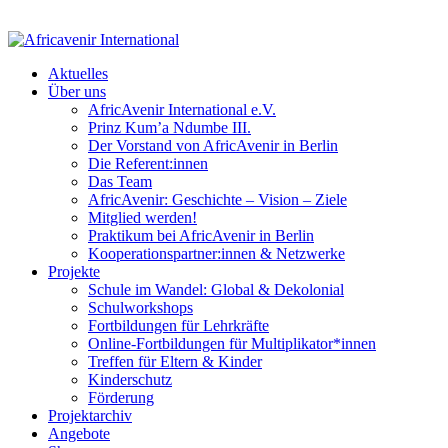
Aktuelles
Über uns
AfricAvenir International e.V.
Prinz Kum’a Ndumbe III.
Der Vorstand von AfricAvenir in Berlin
Die Referent:innen
Das Team
AfricAvenir: Geschichte – Vision – Ziele
Mitglied werden!
Praktikum bei AfricAvenir in Berlin
Kooperationspartner:innen & Netzwerke
Projekte
Schule im Wandel: Global & Dekolonial
Schulworkshops
Fortbildungen für Lehrkräfte
Online-Fortbildungen für Multiplikator*innen
Treffen für Eltern & Kinder
Kinderschutz
Förderung
Projektarchiv
Angebote