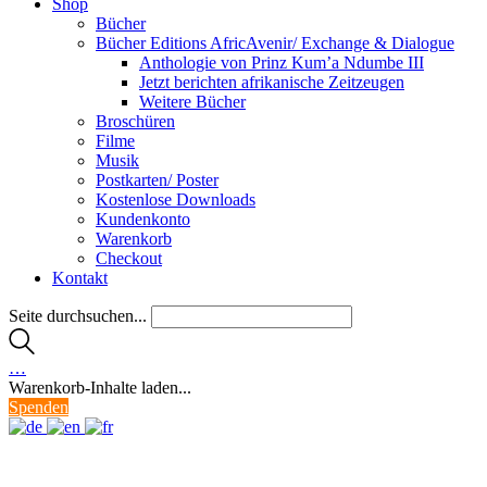
Shop
Bücher
Bücher Editions AfricAvenir/ Exchange & Dialogue
Anthologie von Prinz Kum’a Ndumbe III
Jetzt berichten afrikanische Zeitzeugen
Weitere Bücher
Broschüren
Filme
Musik
Postkarten/ Poster
Kostenlose Downloads
Kundenkonto
Warenkorb
Checkout
Kontakt
Seite durchsuchen...
…
Warenkorb-Inhalte laden...
Spenden