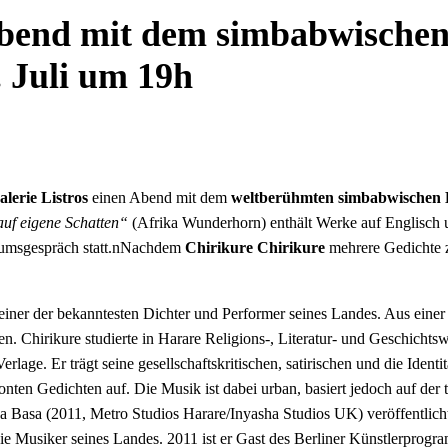
Abend mit dem simbabwischen
 Juli um 19h
alerie Listros
einen Abend mit dem
weltberühmten simbabwischen 
auf eigene Schatten“
(Afrika Wunderhorn) enthält Werke auf Englisch u
ikumsgespräch statt.nNachdem
Chirikure Chirikure
mehrere Gedichte z
einer der bekanntesten Dichter und Performer seines Landes. Aus einer 
. Chirikure studierte in Harare Religions-, Literatur- und Geschichtsw
age. Er trägt seine gesellschaftskritischen, satirischen und die Identi
tonten Gedichten auf. Die Musik ist dabei urban, basiert jedoch auf de
 Basa (2011, Metro Studios Harare/Inyasha Studios UK) veröffentlicht w
die Musiker seines Landes. 2011 ist er Gast des Berliner Künstlerpr