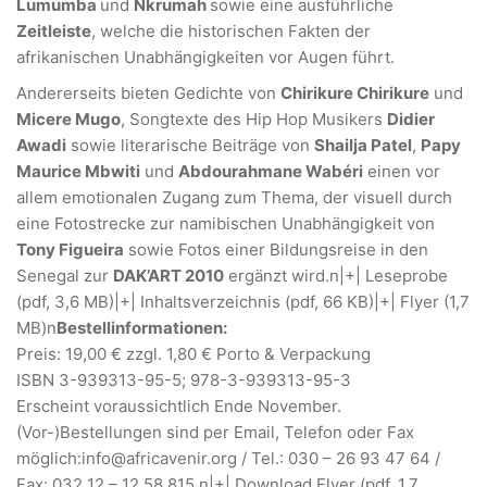
Lumumba
und
Nkrumah
sowie eine ausführliche
Zeitleiste
, welche die historischen Fakten der
afrikanischen Unabhängigkeiten vor Augen führt.
Andererseits bieten Gedichte von
Chirikure Chirikure
und
Micere Mugo
, Songtexte des Hip Hop Musikers
Didier
Awadi
sowie literarische Beiträge von
Shailja Patel
,
Papy
Maurice Mbwiti
und
Abdourahmane Wabéri
einen vor
allem emotionalen Zugang zum Thema, der visuell durch
eine Fotostrecke zur namibischen Unabhängigkeit von
Tony Figueira
sowie Fotos einer Bildungsreise in den
Senegal zur
DAK’ART 2010
ergänzt wird.n
|+| Leseprobe
(pdf, 3,6 MB)
|+| Inhaltsverzeichnis (pdf, 66 KB)
|+| Flyer (1,7
MB)n
Bestellinformationen:
Preis: 19,00 € zzgl. 1,80 € Porto & Verpackung
ISBN 3-939313-95-5; 978-3-939313-95-3
Erscheint voraussichtlich Ende November.
(Vor-)Bestellungen sind per Email, Telefon oder Fax
möglich:
gro.rinevacirfa@ofni
/ Tel.: 030 – 26 93 47 64 /
Fax: 032 12 – 12 58 815 n
|+| Download Flyer (pdf, 1,7