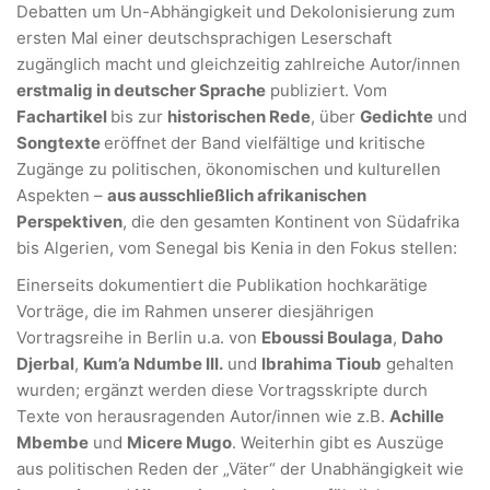
Debatten um Un-Abhängigkeit und Dekolonisierung zum
ersten Mal einer deutschsprachigen Leserschaft
zugänglich macht und gleichzeitig zahlreiche Autor/innen
erstmalig in deutscher Sprache
publiziert. Vom
Fachartikel
bis zur
historischen Rede
, über
Gedichte
und
Songtexte
eröffnet der Band vielfältige und kritische
Zugänge zu politischen, ökonomischen und kulturellen
Aspekten –
aus ausschließlich afrikanischen
Perspektiven
, die den gesamten Kontinent von Südafrika
bis Algerien, vom Senegal bis Kenia in den Fokus stellen:
Einerseits dokumentiert die Publikation hochkarätige
Vorträge, die im Rahmen unserer diesjährigen
Vortragsreihe in Berlin u.a. von
Eboussi Boulaga
,
Daho
Djerbal
,
Kum’a Ndumbe III.
und
Ibrahima Tioub
gehalten
wurden; ergänzt werden diese Vortragsskripte durch
Texte von herausragenden Autor/innen wie z.B.
Achille
Mbembe
und
Micere Mugo
. Weiterhin gibt es Auszüge
aus politischen Reden der „Väter“ der Unabhängigkeit wie